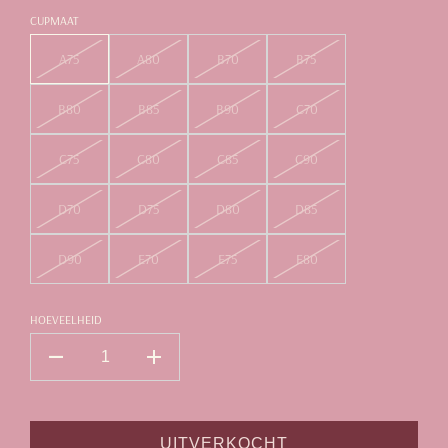
CUPMAAT
A75
A80
B70
B75
B80
B85
B90
C70
C75
C80
C85
C90
D70
D75
D80
D85
D90
E70
E75
E80
HOEVEELHEID
UITVERKOCHT