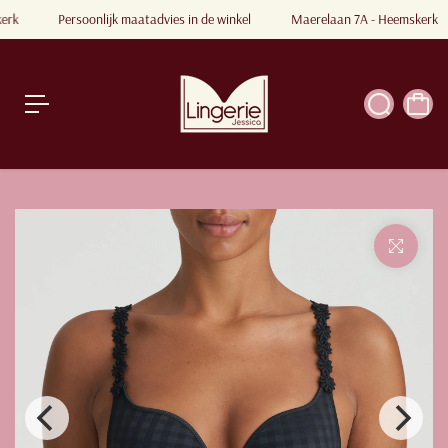
a
kerk
Persoonlijk maatadvies in de winkel
Maerelaan 7A - Heemskerk
a
r
a
r
ti
k
e
l