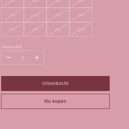
G75
G80
G85
G90
G95
G100
H75
H80
H85
H90
H95
H100
HOEVEELHEID
Uitverkocht
Nu kopen