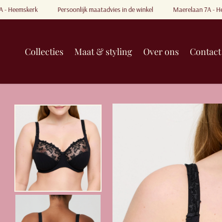
a
7A - Heemskerk
Persoonlijk maatadvies in de winkel
Maerelaan 7A - 
a
r
a
r
Collecties
Maat & styling
Over ons
Contact
i
k
e