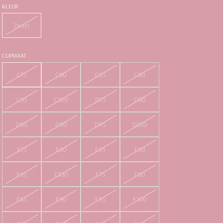
KLEUR
Zwart
CUPMAAT
C75
C80
C85
C90
C95
C100
D75
D80
D85
D90
D95
D100
E75
E80
E85
E90
E95
E100
F75
F80
F85
F90
F95
F100