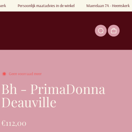
skerk
Persoonlijk maatadvies in de winkel
Maerelaan 7A - Heemskerk
Geen voorraad meer
Bh - PrimaDonna
Deauville
€112,00