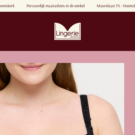
Heemskerk
Persoonlijk maatadvies in de winkel
Maerelaan 7A - Heem