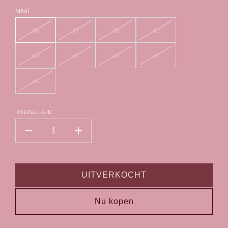
MAAT
36
37
38
39
40
41
42
43
44
HOEVEELHEID
UITVERKOCHT
Nu kopen