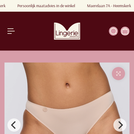
a
kerk
Persoonlijk maatadvies in de winkel
Maerelaan 7A - Heemskerk
a
r
a
r
ti
k
e
l