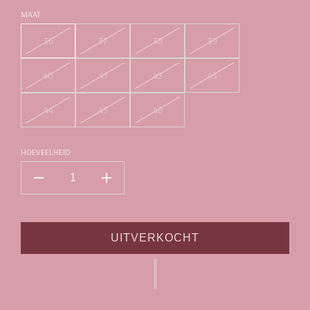
MAAT
36
37
38
39
40
41
42
43
44
45
46
HOEVEELHEID
UITVERKOCHT