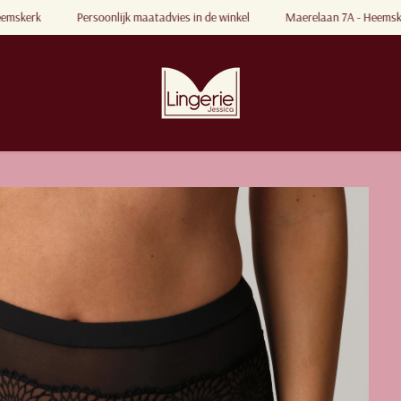
Heemskerk
Persoonlijk maatadvies in de winkel
Maerelaan 7A - Heems