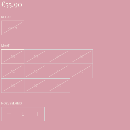
€55,90
KLEUR
Zwart
MAAT
38
39
40
41
42
43
44
45
46
47
48
HOEVEELHEID