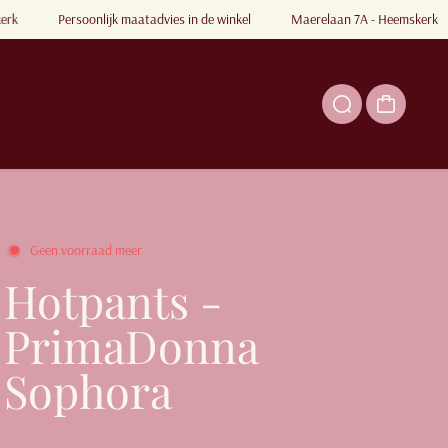
kerk
Persoonlijk maatadvies in de winkel
Maerelaan 7A - Heemskerk
Geen voorraad meer
Hotpants -
PrimaDonna
Sophora