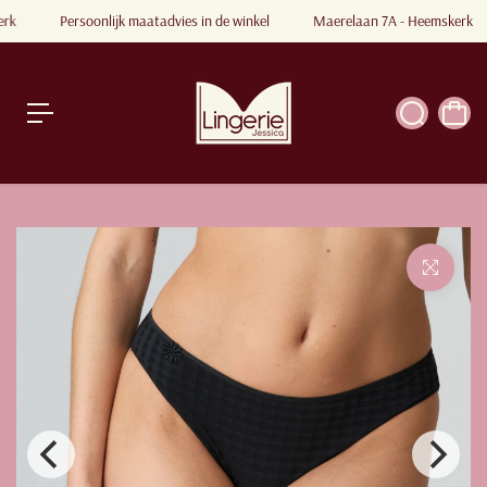
a
erk
Persoonlijk maatadvies in de winkel
Maerelaan 7A - Heemskerk
a
r
a
r
ti
k
e
l