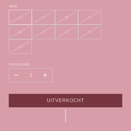
MAAT
36
37
38
39
40
41
42
43
44
HOEVEELHEID
UITVERKOCHT