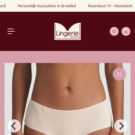
a
kerk
Persoonlijk maatadvies in de winkel
Maerelaan 7A - Heemskerk
a
r
a
r
ti
k
e
l