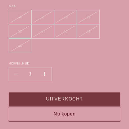
MAAT
36
37
38
39
40
41
42
43
44
HOEVEELHEID
UITVERKOCHT
Nu kopen