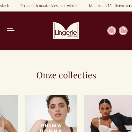
a
mskerk
Persoonlijk maatadvies in de winkel
Maerelaan 7A - Heemsker
a
r
a
r
ti
k
e
l
Onze collecties